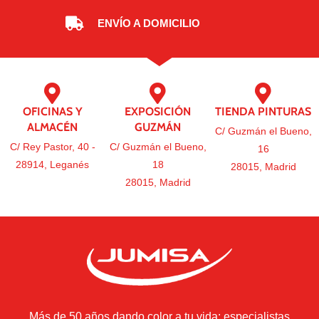
ENVÍO A DOMICILIO
OFICINAS Y
EXPOSICIÓN
TIENDA PINTURAS
ALMACÉN
GUZMÁN
C/ Guzmán el Bueno,
C/ Rey Pastor, 40 -
C/ Guzmán el Bueno,
16
28914, Leganés
18
28015, Madrid
28015, Madrid
Más de 50 años dando color a tu vida: especialistas