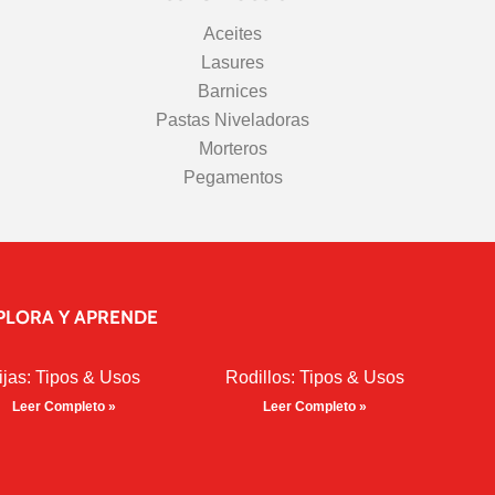
Aceites
Lasures
Barnices
Pastas Niveladoras
Morteros
Pegamentos
PLORA Y APRENDE
ijas: Tipos & Usos
Rodillos: Tipos & Usos
Leer Completo »
Leer Completo »