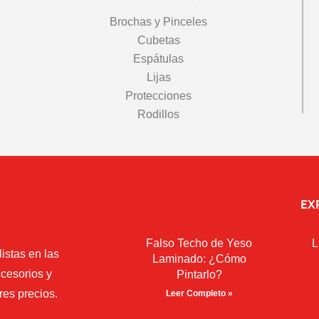
Brochas y Pinceles
Cubetas
Espátulas
Lijas
Protecciones
Rodillos
EX
Falso Techo de Yeso
L
istas en las
Laminado: ¿Cómo
cesorios y
Pintarlo?
res precios.
Leer Completo »